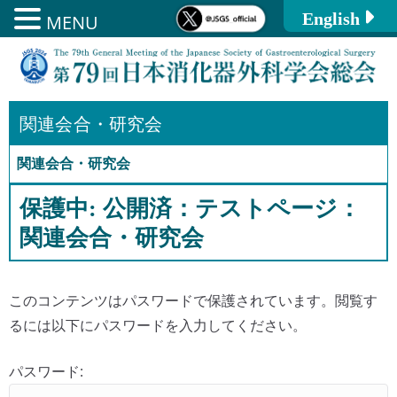
English
MENU
コ
ン
テ
ン
関連会合・研究会
ツ
関連会合・研究会
へ
ス
保護中: 公開済：テストページ：
キ
関連会合・研究会
ッ
プ
このコンテンツはパスワードで保護されています。閲覧す
るには以下にパスワードを入力してください。
パスワード: