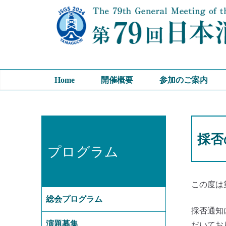
コ
ン
テ
ン
ツ
へ
Home
開催概要
参加のご案内
ス
キ
ッ
プ
採否
プログラム
この度は
総会プログラム
採否通知
だいてお
演題募集