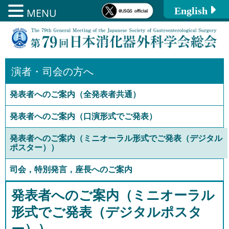
English
MENU
コ
ン
テ
ン
演者・司会の方へ
ツ
発表者へのご案内（全発表者共通）
へ
ス
発表者へのご案内（口演形式でご発表）
キ
発表者へのご案内（ミニオーラル形式でご発表（デジタル
ッ
ポスター））
プ
司会，特別発言，座長へのご案内
発表者へのご案内（ミニオーラル
形式でご発表（デジタルポスタ