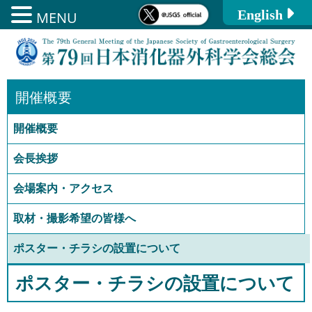
English
MENU
コ
ン
テ
ン
開催概要
ツ
開催概要
へ
ス
会長挨拶
キ
会場案内・アクセス
ッ
プ
取材・撮影希望の皆様へ
ポスター・チラシの設置について
ポスター・チラシの設置について